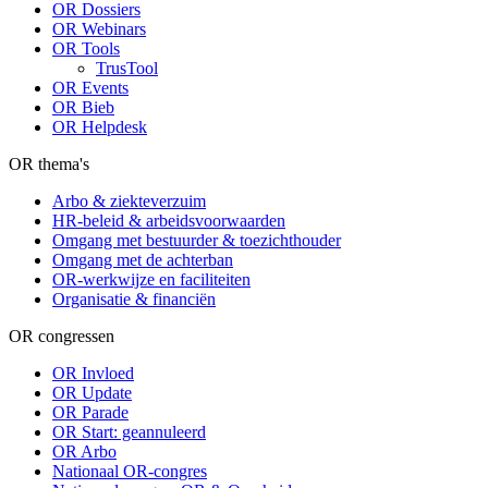
OR Dossiers
OR Webinars
OR Tools
TrusTool
OR Events
OR Bieb
OR Helpdesk
OR thema's
Arbo & ziekteverzuim
HR-beleid & arbeidsvoorwaarden
Omgang met bestuurder & toezichthouder
Omgang met de achterban
OR-werkwijze en faciliteiten
Organisatie & financiën
OR congressen
OR Invloed
OR Update
OR Parade
OR Start: geannuleerd
OR Arbo
Nationaal OR-congres