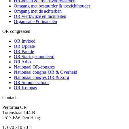
HR-beleid & arbeidsvoorwaarden
Omgang met bestuurder & toezichthouder
Omgang met de achterban
OR-werkwijze en faciliteiten
Organisatie & financiën
OR congressen
OR Invloed
OR Update
OR Parade
OR Start: geannuleerd
OR Arbo
Nationaal OR-congres
Nationaal congres OR & Overheid
Nationaal congres OR & Zorg
OR Summerschool
OR Kompas
Contact
Performa OR
Torenstraat 144-B
2513 BW Den Haag
T: 070 310 7011