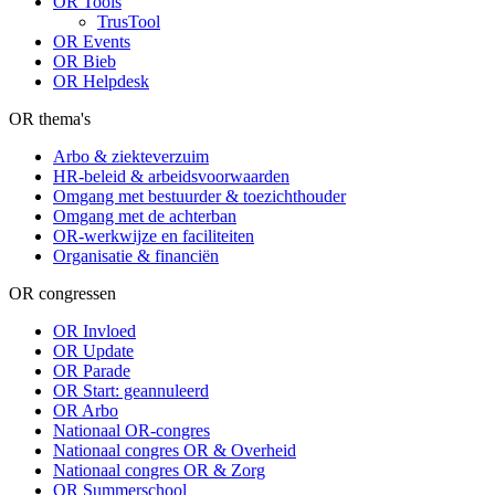
OR Tools
TrusTool
OR Events
OR Bieb
OR Helpdesk
OR thema's
Arbo & ziekteverzuim
HR-beleid & arbeidsvoorwaarden
Omgang met bestuurder & toezichthouder
Omgang met de achterban
OR-werkwijze en faciliteiten
Organisatie & financiën
OR congressen
OR Invloed
OR Update
OR Parade
OR Start: geannuleerd
OR Arbo
Nationaal OR-congres
Nationaal congres OR & Overheid
Nationaal congres OR & Zorg
OR Summerschool