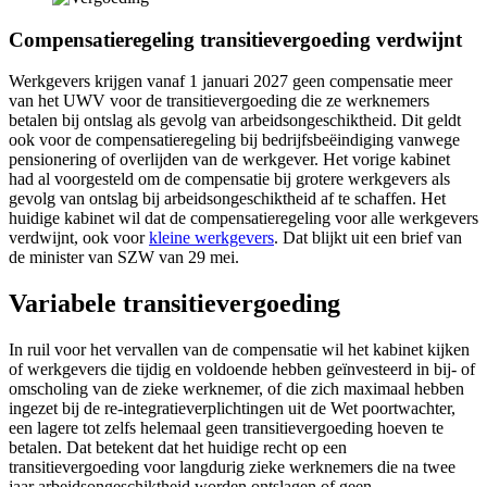
Compensatieregeling transitievergoeding verdwijnt
Werkgevers krijgen vanaf 1 januari 2027 geen compensatie meer
van het UWV voor de transitievergoeding die ze werknemers
betalen bij ontslag als gevolg van arbeidsongeschiktheid. Dit geldt
ook voor de compensatieregeling bij bedrijfsbeëindiging vanwege
pensionering of overlijden van de werkgever. Het vorige kabinet
had al voorgesteld om de compensatie bij grotere werkgevers als
gevolg van ontslag bij arbeidsongeschiktheid af te schaffen. Het
huidige kabinet wil dat de compensatieregeling voor alle werkgevers
verdwijnt, ook voor
kleine werkgevers
. Dat blijkt uit een brief van
de minister van SZW van 29 mei.
Variabele transitievergoeding
In ruil voor het vervallen van de compensatie wil het kabinet kijken
of werkgevers die tijdig en voldoende hebben geïnvesteerd in bij- of
omscholing van de zieke werknemer, of die zich maximaal hebben
ingezet bij de re-integratieverplichtingen uit de Wet poortwachter,
een lagere tot zelfs helemaal geen transitievergoeding hoeven te
betalen. Dat betekent dat het huidige recht op een
transitievergoeding voor langdurig zieke werknemers die na twee
jaar arbeidsongeschiktheid worden ontslagen of geen