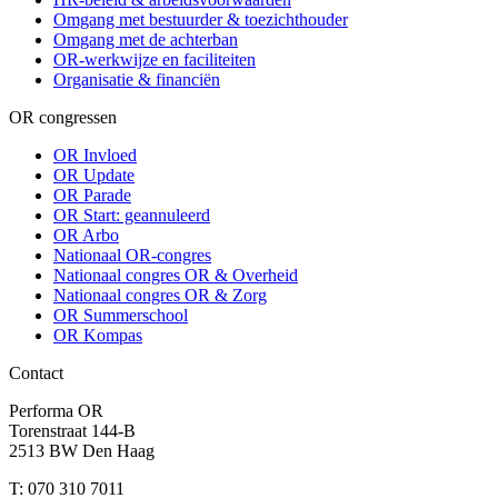
Omgang met bestuurder & toezichthouder
Omgang met de achterban
OR-werkwijze en faciliteiten
Organisatie & financiën
OR congressen
OR Invloed
OR Update
OR Parade
OR Start: geannuleerd
OR Arbo
Nationaal OR-congres
Nationaal congres OR & Overheid
Nationaal congres OR & Zorg
OR Summerschool
OR Kompas
Contact
Performa OR
Torenstraat 144-B
2513 BW Den Haag
T: 070 310 7011